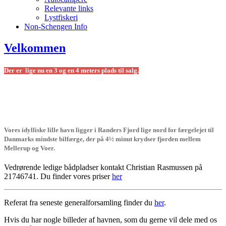
Relevante links
Lystfiskeri
Non-Schengen Info
Velkommen
Der er lige nu en 3 og en 4 meters plads til salg.
Vores idylliske lille havn ligger i Randers Fjord lige nord for færgelejet til
Danmarks mindste bilfærge, der på 4½ minut krydser fjorden mellem
Mellerup og Voer.
Vedrørende ledige bådpladser kontakt Christian Rasmussen på
21746741. Du finder vores priser
her
Referat fra seneste generalforsamling finder du
her
.
Hvis du har nogle billeder af havnen, som du gerne vil dele med os