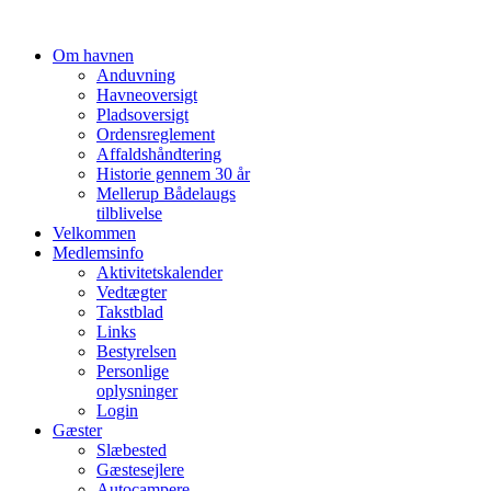
Om havnen
Anduvning
Havneoversigt
Pladsoversigt
Ordensreglement
Affaldshåndtering
Historie gennem 30 år
Mellerup Bådelaugs
tilblivelse
Velkommen
Medlemsinfo
Aktivitetskalender
Vedtægter
Takstblad
Links
Bestyrelsen
Personlige
oplysninger
Login
Gæster
Slæbested
Gæstesejlere
Autocampere