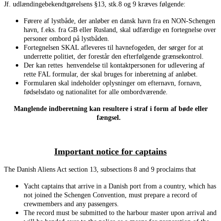
Jf. udlændingebekendtgørelsens §13, stk.8 og 9 kræves følgende:
Førere af lystbåde, der anløber en dansk havn fra en NON-Schengen
havn, f.eks. fra GB eller Rusland, skal udfærdige en fortegnelse over
personer ombord på lystbåden.
Fortegnelsen SKAL afleveres til havnefogeden, der sørger for at
underrette politiet, der forestår den efterfølgende grænsekontrol.
Der kan rettes henvendelse til kontaktpersonen for udlevering af
rette FAL formular, der skal bruges for inberetning af anløbet.
Formularen skal indeholder oplysninger om efternavn, fornavn,
fødselsdato og nationalitet for alle ombordværende.
Manglende indberetning kan resultere i straf i form af bøde eller
fængsel.
Important notice for captains
The Danish Aliens Act section 13, subsections 8 and 9 proclaims that
Yacht captains that arrive in a Danish port from a country, which has
not joined the Schengen Convention, must prepare a record of
crewmembers and any passengers.
The record must be submitted to the harbour master upon arrival and