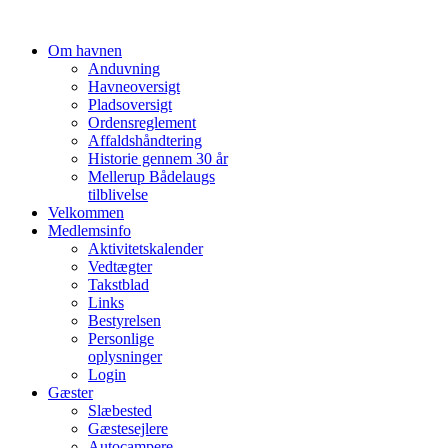
Om havnen
Anduvning
Havneoversigt
Pladsoversigt
Ordensreglement
Affaldshåndtering
Historie gennem 30 år
Mellerup Bådelaugs
tilblivelse
Velkommen
Medlemsinfo
Aktivitetskalender
Vedtægter
Takstblad
Links
Bestyrelsen
Personlige
oplysninger
Login
Gæster
Slæbested
Gæstesejlere
Autocampere