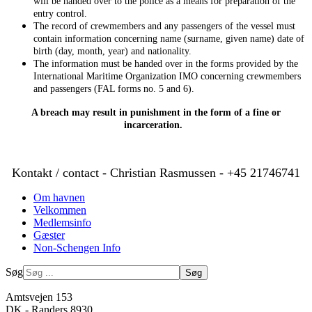
will be handed over to the police as a means for preparation of the
entry control.
The record of crewmembers and any passengers of the vessel must
contain information concerning name (surname, given name) date of
birth (day, month, year) and nationality.
The information must be handed over in the forms provided by the
International Maritime Organization IMO concerning crewmembers
and passengers (FAL forms no. 5 and 6).
A breach may result in punishment in the form of a fine or
incarceration.
Kontakt / contact - Christian Rasmussen - +45 21746741
Om havnen
Velkommen
Medlemsinfo
Gæster
Non-Schengen Info
Søg
Søg
Amtsvejen 153
DK - Randers 8930